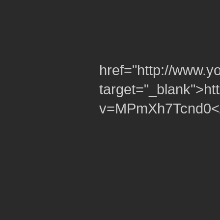
href="http://www
target="_blank">h
v=MPmXh7Tcnd0<