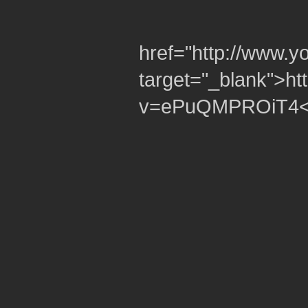
href="http://www
target="_blank">h
v=ePuQMPROiT4<