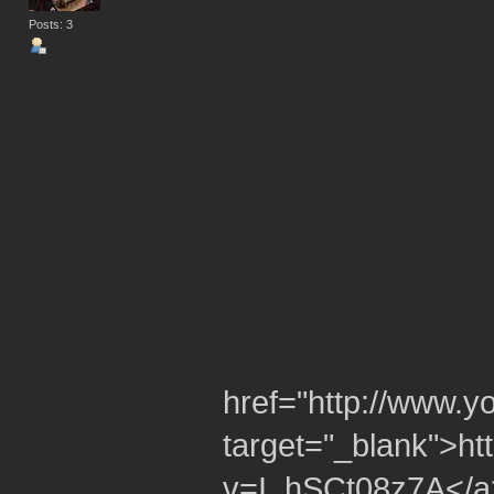
Posts: 3
href="http://www.
target="_blank">h
v=I_hSCt08z7A</a