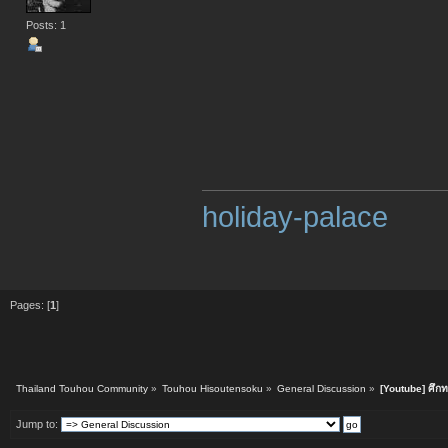
Posts: 1
holiday-palace
Pages: [
1
]
Thailand Touhou Community
»
Touhou Hisoutensoku
»
General Discussion
»
[Youtube] ศึก
Jump to: