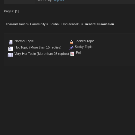
Pages: [
1
]
Thailand Touhou Community
»
Touhou Hisoutensoku
»
General Discussion
Normal Topic
Locked Topic
Sticky Topic
Hot Topic (More than 15 replies)
Poll
Very Hot Topic (More than 25 replies)