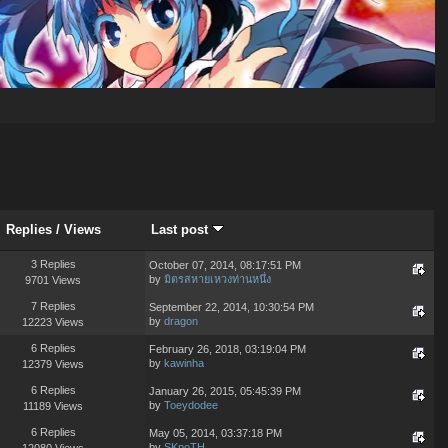
Replies
/
Views
Last post
3 Replies
October 07, 2014, 08:17:51 PM
by
มิตรสหายเหวงท่านหนึ่ง
9701 Views
7 Replies
September 22, 2014, 10:30:54 PM
by
dragon
12223 Views
6 Replies
February 26, 2018, 03:19:04 PM
by
kawinha
12379 Views
6 Replies
January 26, 2015, 05:45:39 PM
by
Toeydodee
11189 Views
6 Replies
May 05, 2014, 03:37:18 PM
by
SKpoTH
12080 Views