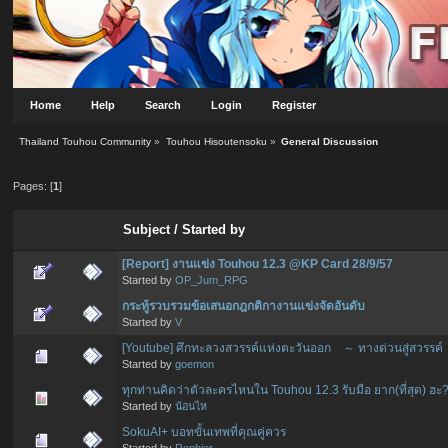
Home
Help
Search
Login
Register
Thailand Touhou Community
»
Touhou Hisoutensoku
»
General Discussion
Pages: [
1
]
Subject
/
Started by
[Report] งานแข่ง Touhou 12.3 @KP Card 28/9/57
Started by
OP_Jum_RPG
กระทู้รวบรวมข้อเสนอกฎกติกางานแข่งจัดอันดับ
Started by
V
[Youtube] ศึกทะลวงสวรรค์แห่งตะวันออก ～ ทางด่วนสู่สวรรค์
Started by
goemon
ทุกท่านคิดว่าตัวละครไหนใน Touhou 12.3 รับมือ ยาก(ที่สุด) ฮะ
Started by
น้อนไห
SokuAI+ บอทขั้นเทพที่คุณคู่ควร
Started by
Rephier