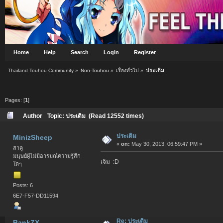
Home
Help
Search
Login
Register
Thailand Touhou Community
»
Non-Touhou
»
เรื่องทั่วไป
»
ประเดิม
Pages: [
1
]
Author
Topic: ประเดิม (Read 12552 times)
ประเดิม
MinizSheep
«
on:
May 30, 2013, 06:59:47 PM »
สาคู
มนุษย์ผู้ไม่มีอารมณ์ความรู้สึก
เจิม :D
ใดๆ
Posts: 6
6E7-F57-DD11594
Re: ประเดิม
BankZX