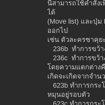
นี้สามารถใช้คำสั่ง
ได้
(Move list) และปุ่
ออกไป
เช่น ตัวละครซาคุยะม
236b ทำการขว้างม
236c ทำการขว้างม
โดยความแตกต่างคือ
เกิดจะเกิดจากจำนว
623b ทำการกระโด
หมุนอยู่รอบตัว
623c ทำการกระโดด