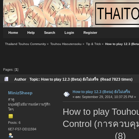
Home
Help
Search
Login
Register
Thailand Touhou Community
»
Touhou Hisoutensoku
»
Tip & Trick
»
How to play 12.3 (Beta)
Pages: [
1
]
Author
Topic: How to play 12.3 (Beta) ยังไม่เสร็จ (Read 7823 times)
How to play 12.3 (Beta) ยังไม่เสร็จ
MinizSheep
«
on:
September 29, 2014, 10:37:25 PM »
สาคู
มนุษย์ผู้ไม่มีอารมณ์ความรู้สึก
How to play Touho
ใดๆ
Control (การควบคุม
Posts: 6
6E7-F57-DD11594
(8)