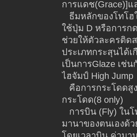
การแดช(Grace)]แล
ธีมหลักของโทโฮใน
ใช้ปุ่ม D หรือการกด
ช่วยให้ตัวละครติด
ประเภทกระสุนได้เกื
เป็นการGlaze เช่นก
ไฮจัมป์ High Jump
คือการกระโดดสูงก
กระโดด(8 only)
การบิน (Fly) ในโท
มานาของตนเองด้ว
โดยเวลาบิน ค่ามา