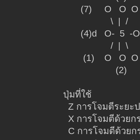
(7) O O O 
\ | /
(4)d O- 5 -O (
/ | \
(1) O O O 
(2)
ปุ่มที่ใช
Z การโจมตีระยะ
X การโจมตี
C การโจมตี