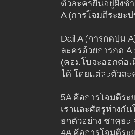
ตัวละครยืนอยู่ฝั่งซ
A (การโจมตีระยะปร
Dail A (การกดปุ่ม 
ละครด้วยการกด A 
(คอมโบจะออกต่อเมื่
ได้ โดยแต่ละตัวละค
5A คือการโจมตีระย
เราและศัตรูห่างกัน
ยกตัวอย่าง ซาคุยะ
4A คือการโจมตีระย