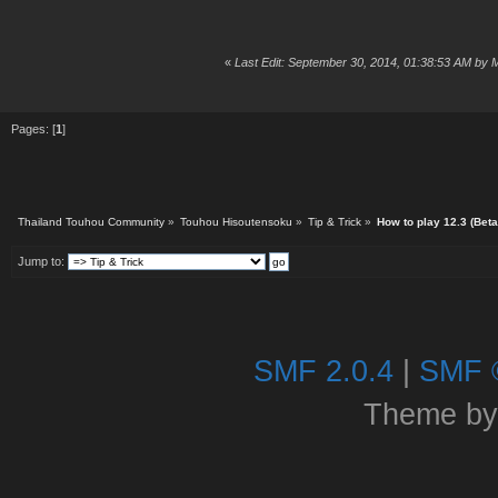
«
Last Edit: September 30, 2014, 01:38:53 AM by 
Pages: [
1
]
Thailand Touhou Community
»
Touhou Hisoutensoku
»
Tip & Trick
»
How to play 12.3 (Beta)
Jump to:
SMF 2.0.4
|
SMF 
Theme b