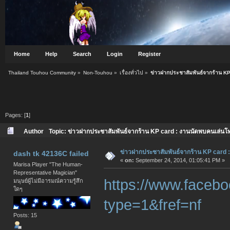
Home
Help
Search
Login
Register
Thailand Touhou Community
»
Non-Touhou
»
เรื่องทั่วไป
»
ข่าวฝากประชาสัมพันธ์จากร้าน K
Pages: [
1
]
Author
Topic: ข่าวฝากประชาสัมพันธ์จากร้าน KP card : งานนัดพบคนเล่น
ข่าวฝากประชาสัมพันธ์จากร้าน KP card 
dash tk 42136C failed
«
on:
September 24, 2014, 01:05:41 PM »
Marisa Player "The Human-
Representative Magician"
https://www.face
มนุษย์ผู้ไม่มีอารมณ์ความรู้สึก
ใดๆ
type=1&fref=nf
Posts: 15