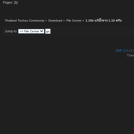
Pages: [
1
]
Thailand Touhou Community
»
Download
»
File Centre
»
1.10b แก้บั๊กจาก 1.10 ครับ
Jump to:
SMF 2.0.4
|
The