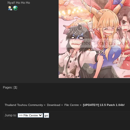
Nya!! Ho Ho Ho
Pages: [
1
]
Thailand Touhou Community
»
Download
»
File Centre
»
[UPDATE!!!] 13.5 Patch 1.04b!
Jump to: