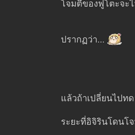
โจมตีของฟูโตะจะไม่
ปรากฏว่า...
แล้วถ้าเปลี่ยนไปท
ระยะที่อิจิรินโดนโ