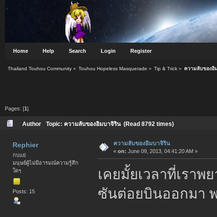
Home
Help
Search
Login
Register
Thailand Touhou Community
»
Touhou Hopeless Masquerade
»
Tip & Trick
»
ความลับของอิม
Pages: [
1
]
Author
Topic: ความลับของอิมบาจิริน (Read 8792 times)
ความลับของอิมบาจิริน
Rephier
«
on:
June 09, 2013, 04:41:20 AM »
กบแย่
มนุษย์ผู้ไม่มีอารมณ์ความรู้สึก
เคยมั้ยเวลาที่เราพ
ใดๆ
ซันต่อยบินออกมา พ
Posts: 15