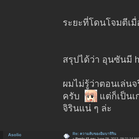
ระยะที่โดนโจมตีเม
สรุปได้ว่า อุนซันมี
ผมไม่รู้ว่าตอนเล่
ครับ
แต่ก็เป็นเก
จิรินแน่ ๆ ล่ะ
Re: ความลับของอิมบาจิริน
Asolic
«
Reply #1 on:
June 09, 2013, 09:21:14 AM