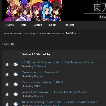
Home
Help
Search
Login
Register
Thailand Touhou Community
»
Touhou Hisoutensoku
»
ห้องวิจัย 12.3
Pages: [
1
]
Subject
/
Started by
[12.3]Rotund's Research Lab : ว่าด้วยเรื่องของการชักดาบ
Started by
TKRotund
[Suwako] ความน่ารักของใบบัว
Started by
Rephier
[Yakumo Yukari] Version 1.10a !!!
Started by
VALIE
สุดยอดคัมภีร์กบต้องห้าม: How to play Moriya Suwako
Started by
Rephier
[Kirisame Marisa] เจาะลึกกระบวนท่า จอมเวทธรรมด๊าธรรมดา
Started by
dash tk 42136C failed