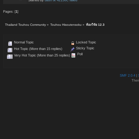
Pages: [
1
]
Thailand Touhou Community
»
Touhou Hisoutensoku
»
ห้องวิจัย 12.3
Normal Topic
Locked Topic
Sticky Topic
Hot Topic (More than 15 replies)
Poll
Very Hot Topic (More than 25 replies)
SMF 2.0.4
|
The