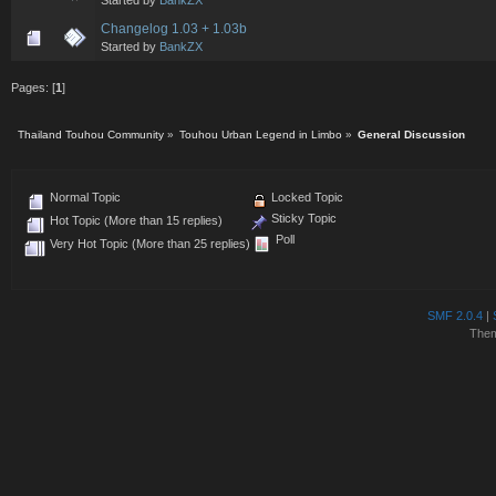
Changelog 1.03 + 1.03b
Started by
BankZX
Pages: [
1
]
Thailand Touhou Community
»
Touhou Urban Legend in Limbo
»
General Discussion
Normal Topic
Locked Topic
Sticky Topic
Hot Topic (More than 15 replies)
Poll
Very Hot Topic (More than 25 replies)
SMF 2.0.4
|
The