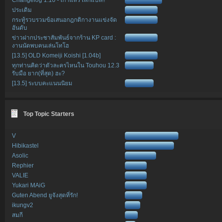
ประเดิม
กระทู้รวบรวมข้อเสนอกฎกติกางานแข่งจัด
อันดับ
ข่าวฝากประชาสัมพันธ์จากร้าน KP card :
งานนัดพบคนเล่นโทโฮ
[13.5] OLD Komeiji Koishi [1.04b]
ทุกท่านคิดว่าตัวละครไหนใน Touhou 12.3
รับมือ ยาก(ที่สุด) ฮะ?
[13.5] ระบบคะแนนนิยม
Top Topic Starters
V
Hibikastel
Asolic
Rephier
VALIE
Yukari MAiG
Guten Abend ยูจังสุดที่รัก!
ikungv2
สมกี