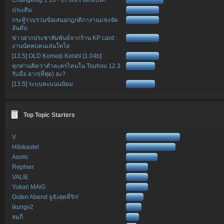
ประเดิม
กระทู้รวบรวมข้อเสนอกฎกติกางานแข่งจัด
อันดับ
ข่าวฝากประชาสัมพันธ์จากร้าน KP card :
งานนัดพบคนเล่นโทโฮ
[13.5] OLD Komeiji Koishi [1.04b]
ทุกท่านคิดว่าตัวละครไหนใน Touhou 12.3
รับมือ ยาก(ที่สุด) ฮะ?
[13.5] ระบบคะแนนนิยม
Top Topic Starters
V
Hibikastel
Asolic
Rephier
VALIE
Yukari MAiG
Guten Abend ยูจังสุดที่รัก!
ikungv2
สมกี