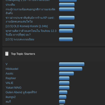
ประเดิม
กระทู้รวบรวมข้อเสนอกฎกติกางานแข่งจัด
อันดับ
ข่าวฝากประชาสัมพันธ์จากร้าน KP card :
งานนัดพบคนเล่นโทโฮ
[13.5] OLD Komeiji Koishi [1.04b]
ทุกท่านคิดว่าตัวละครไหนใน Touhou 12.3
รับมือ ยาก(ที่สุด) ฮะ?
[13.5] ระบบคะแนนนิยม
Top Topic Starters
V
Hibikastel
Asolic
Rephier
VALIE
Yukari MAiG
Guten Abend ยูจังสุดที่รัก!
ikungv2
สมกี