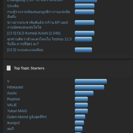
ประเดิม
กระทู้รวบรวมข้อเสนอกฎกติกางานแข่งจัด
อันดับ
ข่าวฝากประชาสัมพันธ์จากร้าน KP card :
งานนัดพบคนเล่นโทโฮ
[13.5] OLD Komeiji Koishi [1.04b]
ทุกท่านคิดว่าตัวละครไหนใน Touhou 12.3
รับมือ ยาก(ที่สุด) ฮะ?
[13.5] ระบบคะแนนนิยม
Top Topic Starters
V
Hibikastel
Asolic
Rephier
VALIE
Yukari MAiG
Guten Abend ยูจังสุดที่รัก!
ikungv2
สมกี