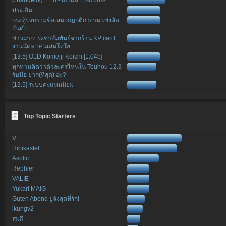
ประเดิม
กระทู้รวบรวมข้อเสนอกฎกติกางานแข่งจัด
อันดับ
ข่าวฝากประชาสัมพันธ์จากร้าน KP card :
งานนัดพบคนเล่นโทโฮ
[13.5] OLD Komeiji Koishi [1.04b]
ทุกท่านคิดว่าตัวละครไหนใน Touhou 12.3
รับมือ ยาก(ที่สุด) ฮะ?
[13.5] ระบบคะแนนนิยม
Top Topic Starters
V
Hibikastel
Asolic
Rephier
VALIE
Yukari MAiG
Guten Abend ยูจังสุดที่รัก!
ikungv2
สมกี