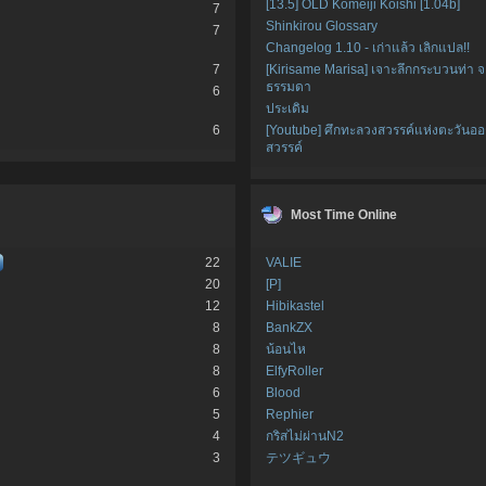
[13.5] OLD Komeiji Koishi [1.04b]
7
Shinkirou Glossary
7
Changelog 1.10 - เก่าแล้ว เลิกแปล!!
7
[Kirisame Marisa] เจาะลึกกระบวนท่า 
ธรรมดา
6
ประเดิม
6
[Youtube] ศึกทะลวงสวรรค์แห่งตะวันอ
สวรรค์
Most Time Online
22
VALIE
20
[P]
12
Hibikastel
8
BankZX
8
น้อนไห
8
ElfyRoller
6
Blood
5
Rephier
4
กริสไม่ผ่านN2
3
テツギュウ