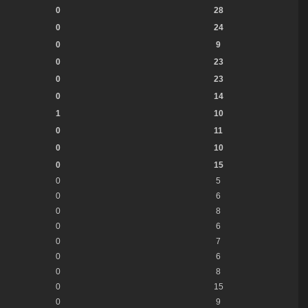
0
28
0
24
0
9
0
23
0
23
0
14
1
10
0
11
0
10
0
15
0
5
0
6
0
8
0
6
0
7
0
6
0
8
0
15
0
9