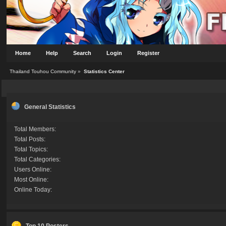
Home
Help
Search
Login
Register
Thailand Touhou Community
»
Statistics Center
General Statistics
Total Members:
Total Posts:
Total Topics:
Total Categories:
Users Online:
Most Online:
Online Today:
Top 10 Posters