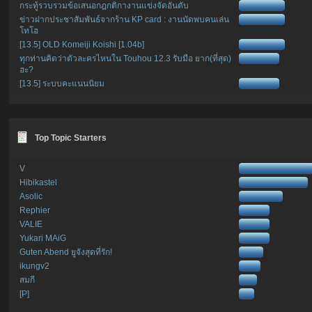
กระทู้รวบรวมข้อเสนอกฎกติกางานแข่งจัดอันดับ
ข่าวฝากประชาสัมพันธ์จากร้าน KP card : งานนัดพบคนเล่น
โทโฮ
[13.5] OLD Komeiji Koishi [1.04b]
ทุกท่านคิดว่าตัวละครไหนใน Touhou 12.3 รับมือ ยาก(ที่สุด)
ฮะ?
[13.5] ระบบคะแนนนิยม
Top Topic Starters
V
Hibikastel
Asolic
Rephier
VALIE
Yukari MAiG
Guten Abend ยูจังสุดที่รัก!
ikungv2
สมกี
[P]