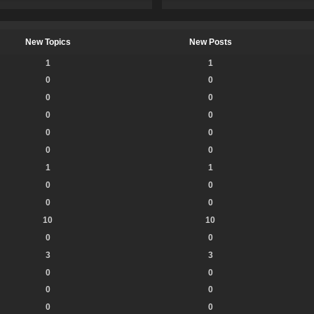
New Topics
New Posts
1
1
0
0
0
0
0
0
0
0
0
0
1
1
0
0
0
0
10
10
0
0
3
3
0
0
0
0
0
0