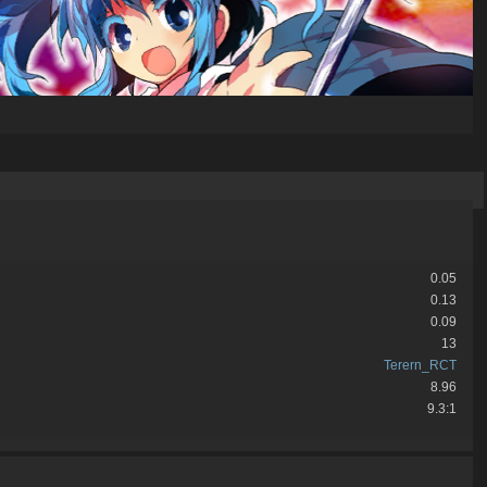
0.05
0.13
0.09
13
Terern_RCT
8.96
9.3:1