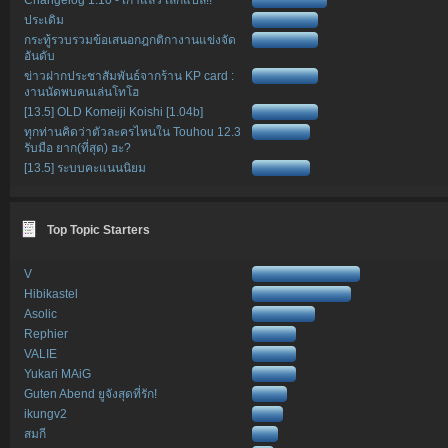
ประเดิม
กระทู้รวบรวมข้อเสนอกฎกติกางานแข่งจัด
อันดับ
ข่าวฝากประชาสัมพันธ์จากร้าน KP card :
งานนัดพบคนเล่นโทโฮ
[13.5] OLD Komeiji Koishi [1.04b]
ทุกท่านคิดว่าตัวละครไหนใน Touhou 12.3
รับมือ ยาก(ที่สุด) ฮะ?
[13.5] ระบบคะแนนนิยม
Top Topic Starters
V
Hibikastel
Asolic
Rephier
VALIE
Yukari MAiG
Guten Abend ยูจังสุดที่รัก!
ikungv2
สมกี