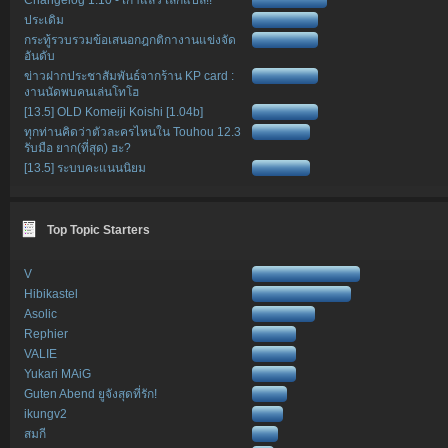
ประเดิม
กระทู้รวบรวมข้อเสนอกฎกติกางานแข่งจัด
อันดับ
ข่าวฝากประชาสัมพันธ์จากร้าน KP card :
งานนัดพบคนเล่นโทโฮ
[13.5] OLD Komeiji Koishi [1.04b]
ทุกท่านคิดว่าตัวละครไหนใน Touhou 12.3
รับมือ ยาก(ที่สุด) ฮะ?
[13.5] ระบบคะแนนนิยม
Top Topic Starters
V
Hibikastel
Asolic
Rephier
VALIE
Yukari MAiG
Guten Abend ยูจังสุดที่รัก!
ikungv2
สมกี