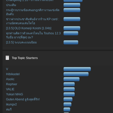
ประเดิม
กระทู้รวบรวมข้อเสนอกฎกติกางานแข่งจัด
อันดับ
ข่าวฝากประชาสัมพันธ์จากร้าน KP card :
งานนัดพบคนเล่นโทโฮ
[13.5] OLD Komeiji Koishi [1.04b]
ทุกท่านคิดว่าตัวละครไหนใน Touhou 12.3
รับมือ ยาก(ที่สุด) ฮะ?
[13.5] ระบบคะแนนนิยม
Top Topic Starters
V
Hibikastel
Asolic
Rephier
VALIE
Yukari MAiG
Guten Abend ยูจังสุดที่รัก!
ikungv2
สมกี