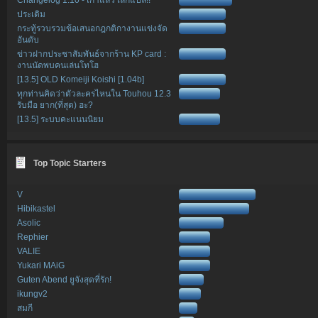
ประเดิม
กระทู้รวบรวมข้อเสนอกฎกติกางานแข่งจัด
อันดับ
ข่าวฝากประชาสัมพันธ์จากร้าน KP card :
งานนัดพบคนเล่นโทโฮ
[13.5] OLD Komeiji Koishi [1.04b]
ทุกท่านคิดว่าตัวละครไหนใน Touhou 12.3
รับมือ ยาก(ที่สุด) ฮะ?
[13.5] ระบบคะแนนนิยม
Top Topic Starters
V
Hibikastel
Asolic
Rephier
VALIE
Yukari MAiG
Guten Abend ยูจังสุดที่รัก!
ikungv2
สมกี