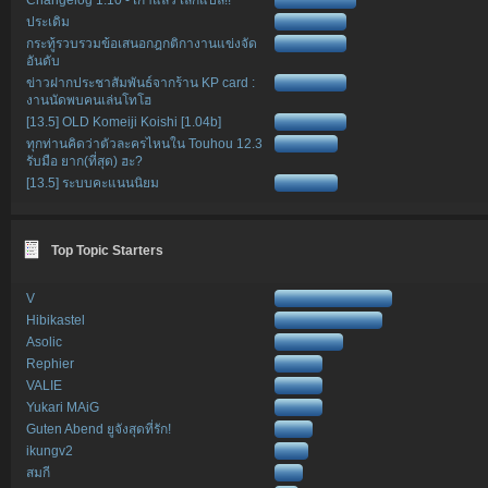
ประเดิม
กระทู้รวบรวมข้อเสนอกฎกติกางานแข่งจัด
อันดับ
ข่าวฝากประชาสัมพันธ์จากร้าน KP card :
งานนัดพบคนเล่นโทโฮ
[13.5] OLD Komeiji Koishi [1.04b]
ทุกท่านคิดว่าตัวละครไหนใน Touhou 12.3
รับมือ ยาก(ที่สุด) ฮะ?
[13.5] ระบบคะแนนนิยม
Top Topic Starters
V
Hibikastel
Asolic
Rephier
VALIE
Yukari MAiG
Guten Abend ยูจังสุดที่รัก!
ikungv2
สมกี