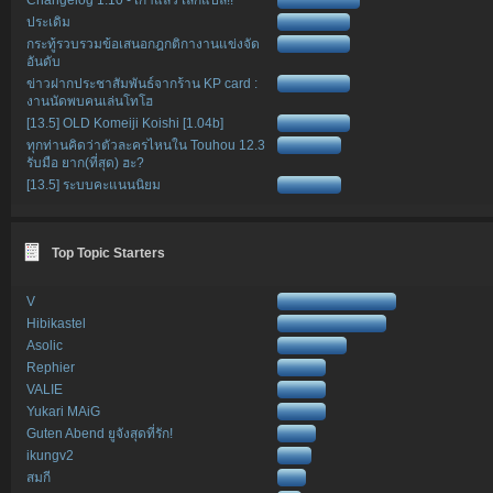
ประเดิม
กระทู้รวบรวมข้อเสนอกฎกติกางานแข่งจัด
อันดับ
ข่าวฝากประชาสัมพันธ์จากร้าน KP card :
งานนัดพบคนเล่นโทโฮ
[13.5] OLD Komeiji Koishi [1.04b]
ทุกท่านคิดว่าตัวละครไหนใน Touhou 12.3
รับมือ ยาก(ที่สุด) ฮะ?
[13.5] ระบบคะแนนนิยม
Top Topic Starters
V
Hibikastel
Asolic
Rephier
VALIE
Yukari MAiG
Guten Abend ยูจังสุดที่รัก!
ikungv2
สมกี