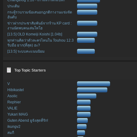
ประเดิม
กระทู้รวบรวมข้อเสนอกฎกติกางานแข่งจัด
อันดับ
ข่าวฝากประชาสัมพันธ์จากร้าน KP card :
งานนัดพบคนเล่นโทโฮ
[13.5] OLD Komeiji Koishi [1.04b]
ทุกท่านคิดว่าตัวละครไหนใน Touhou 12.3
รับมือ ยาก(ที่สุด) ฮะ?
[13.5] ระบบคะแนนนิยม
Top Topic Starters
V
Hibikastel
Asolic
Rephier
VALIE
Yukari MAiG
Guten Abend ยูจังสุดที่รัก!
ikungv2
สมกี