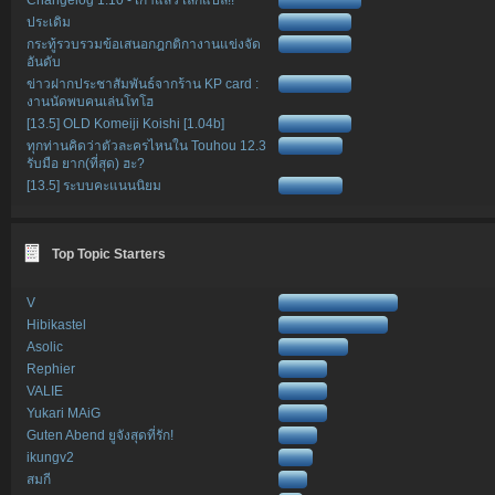
ประเดิม
กระทู้รวบรวมข้อเสนอกฎกติกางานแข่งจัด
อันดับ
ข่าวฝากประชาสัมพันธ์จากร้าน KP card :
งานนัดพบคนเล่นโทโฮ
[13.5] OLD Komeiji Koishi [1.04b]
ทุกท่านคิดว่าตัวละครไหนใน Touhou 12.3
รับมือ ยาก(ที่สุด) ฮะ?
[13.5] ระบบคะแนนนิยม
Top Topic Starters
V
Hibikastel
Asolic
Rephier
VALIE
Yukari MAiG
Guten Abend ยูจังสุดที่รัก!
ikungv2
สมกี