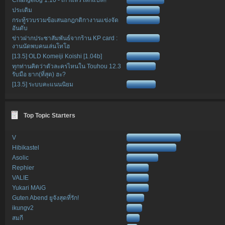
ประเดิม
กระทู้รวบรวมข้อเสนอกฎกติกางานแข่งจัด
อันดับ
ข่าวฝากประชาสัมพันธ์จากร้าน KP card :
งานนัดพบคนเล่นโทโฮ
[13.5] OLD Komeiji Koishi [1.04b]
ทุกท่านคิดว่าตัวละครไหนใน Touhou 12.3
รับมือ ยาก(ที่สุด) ฮะ?
[13.5] ระบบคะแนนนิยม
Top Topic Starters
V
Hibikastel
Asolic
Rephier
VALIE
Yukari MAiG
Guten Abend ยูจังสุดที่รัก!
ikungv2
สมกี