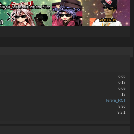
0.05
0.13
0.09
13
Terern_RCT
8.96
9.3:1