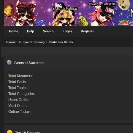
Home
Help
Search
Login
Register
Thailand Touhou Community
»
Statistics Center
General Statistics
Total Members:
Total Posts:
Total Topics:
Total Categories:
Users Online:
Most Online:
Online Today:
Top 10 Posters