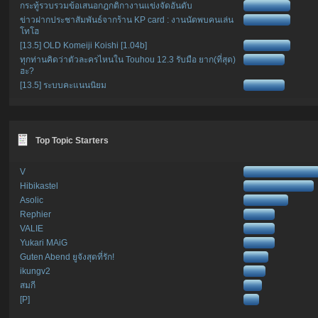
กระทู้รวบรวมข้อเสนอกฎกติกางานแข่งจัดอันดับ
ข่าวฝากประชาสัมพันธ์จากร้าน KP card : งานนัดพบคนเล่น
โทโฮ
[13.5] OLD Komeiji Koishi [1.04b]
ทุกท่านคิดว่าตัวละครไหนใน Touhou 12.3 รับมือ ยาก(ที่สุด)
ฮะ?
[13.5] ระบบคะแนนนิยม
Top Topic Starters
V
Hibikastel
Asolic
Rephier
VALIE
Yukari MAiG
Guten Abend ยูจังสุดที่รัก!
ikungv2
สมกี
[P]