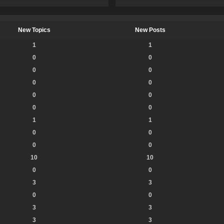
New Topics
New Posts
1
1
0
0
0
0
0
0
0
0
0
0
1
1
0
0
0
0
10
10
0
0
3
3
0
0
3
3
3
3