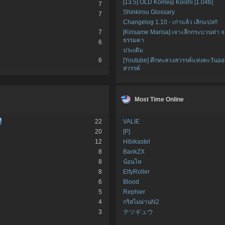
[13.5] OLD Komeiji Koishi [1.04b]
7
Shinkirou Glossary
7
Changelog 1.10 - เก่าแล้ว เลิกแปล!!
7
[Kirisame Marisa] เจาะลึกกระบวนท่า 
ธรรมดา
6
ประเดิม
6
[Youtube] ศึกทะลวงสวรรค์แห่งตะวันอ
สวรรค์
Most Time Online
22
VALIE
20
[P]
12
Hibikastel
8
BankZX
8
น้อนไห
8
ElfyRoller
6
Blood
5
Rephier
4
กริสไม่ผ่านN2
3
テツギュウ