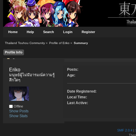
Home
Help
Search
Login
Register
Thailand Touhou Community
»
Profile of Eriko
»
Summary
Profile Info
Summary
Eriko 
Posts:
มนุษย์ผู้ไม่มีอารมณ์ความรู้
Age:
สึกใดๆ
Date Registered:
Local Time:
Last Active:
Offline
Show Posts
Show Stats
SMF 2.0.4
|
The