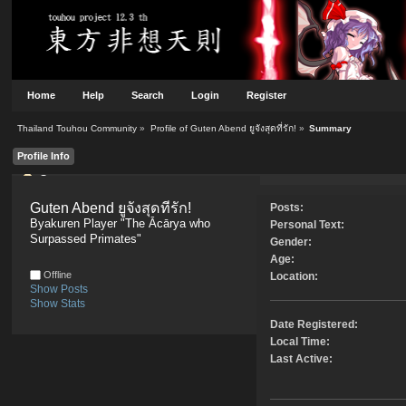
Home
Help
Search
Login
Register
Thailand Touhou Community
»
Profile of Guten Abend ยูจังสุดที่รัก!
»
Summary
Profile Info
Summary
Guten Abend ยูจังสุดที่รัก! 
Posts:
Byakuren Player "The Ācārya who 
Personal Text:
Surpassed Primates"
Gender:
Age:
Offline
Location:
Show Posts
Show Stats
Date Registered:
Local Time:
Last Active: