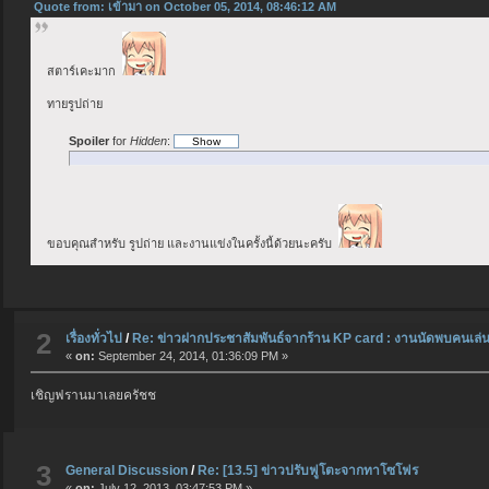
Quote from: เข้ามา on October 05, 2014, 08:46:12 AM
สตาร์เคะมาก
ทายรูปถ่าย
Spoiler
for
Hidden
:
ขอบคุณสำหรับ รูปถ่าย และงานแข่งในครั้งนี้ด้วยนะครับ
2
เรื่องทั่วไป
/
Re: ข่าวฝากประชาสัมพันธ์จากร้าน KP card : งานนัดพบคนเล่
«
on:
September 24, 2014, 01:36:09 PM »
เชิญฟรานมาเลยครัชช
3
General Discussion
/
Re: [13.5] ข่าวปรับฟูโตะจากทาโซโฟร
«
on:
July 12, 2013, 03:47:53 PM »