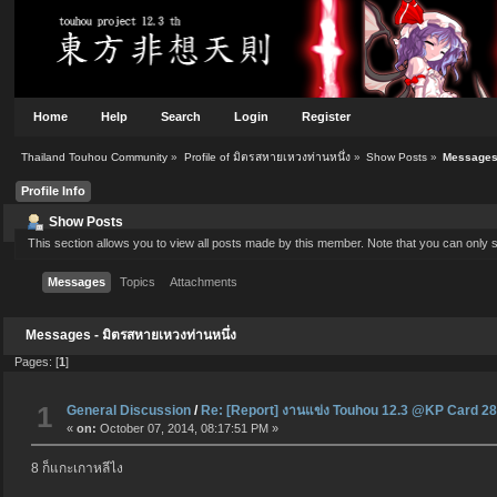
Home
Help
Search
Login
Register
Thailand Touhou Community
»
Profile of มิตรสหายเหวงท่านหนึ่ง
»
Show Posts
»
Message
Profile Info
Show Posts
This section allows you to view all posts made by this member. Note that you can only
Messages
Topics
Attachments
Messages - มิตรสหายเหวงท่านหนึ่ง
Pages: [
1
]
1
General Discussion
/
Re: [Report] งานแข่ง Touhou 12.3 @KP Card 28
«
on:
October 07, 2014, 08:17:51 PM »
8 ก็แกะเกาหลีไง