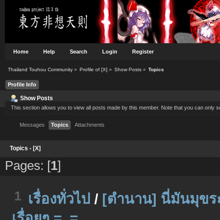
Home
Help
Search
Login
Register
Thailand Touhou Community
»
Profile of [X]
»
Show Posts
»
Topics
Profile Info
Show Posts
This section allows you to view all posts made by this member. Note that you can only 
Messages
Topics
Attachments
Topics - [X]
Pages: [
1
]
1
เรื่องทั่วไป
/
[ตำนาน] นี่มันมุขร
เรื่อยๆ =_=