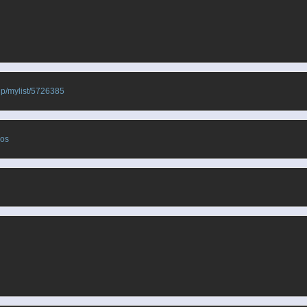
jp/mylist/5726385
eos