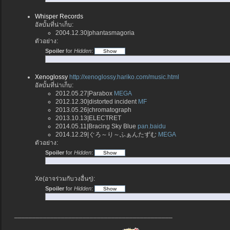
Whisper Records
อัลบั้มที่น่าเก็บ:
2004.12.30|phantasmagoria
ตัวอย่าง:
Spoiler
for
Hidden
:
Xenoglossy
http://xenoglossy.hariko.com/music.html
อัลบั้มที่น่าเก็บ:
2012.05.27|Parabox
MEGA
2012.12.30|distorted incident
MF
2013.05.26|chromatograph
2013.10.13|ELECTRET
2014.05.11|Bracing Sky Blue
pan.baidu
2014.12.29|ぐろ～り～ふぁんたずむ
MEGA
ตัวอย่าง:
Spoiler
for
Hidden
:
Xe(อาจร่วมกับวงอื่นๆ):
Spoiler
for
Hidden
:
____________________________________________