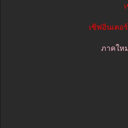
เ
เซิฟอินเตอร
ภาคใหม่ม